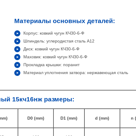
Материалы основных деталей:
Корпус: ковкий чугун КЧ30-6-Ф
Шпиндель: углеродистая сталь А12
Диск: ковкий чугун КЧ30-6-Ф
Маховик: ковкий чугун КЧ30-6-Ф
Прокладка крышки: поранит
Материал уплотнения затвора: нержавеющая сталь
ный 15кч16нж размеры:
(mm)
D0 (mm)
D1 (mm)
d (mm)
n 