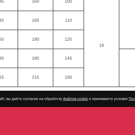
35
160
100
45
160
110
60
180
125
18
80
180
145
15
215
160
йт, вы даёте согласие на обработку
файлов cookie
и принимаете условия
Пол