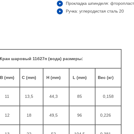
Прокладка шпинделя: фторопласт
Ручка: углеродистая сталь 20
Кран шаровый 11б27п (вода) размеры:
B (mm)
C (mm)
H (mm)
L (mm)
Вес (кг)
11
13,5
44,3
85
0,158
12
18
49,5
96
0,226