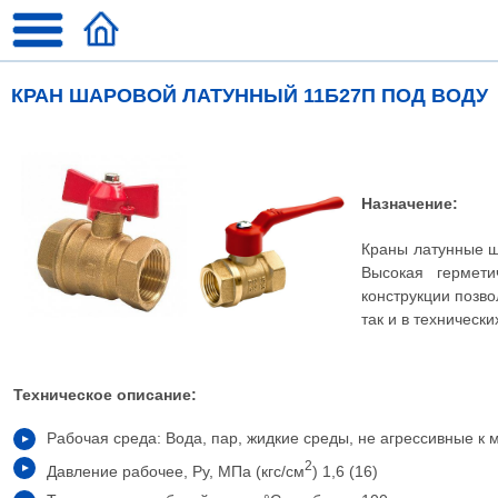
КРАН ШАРОВОЙ ЛАТУННЫЙ 11Б27П ПОД ВОДУ
Назначение:
Краны латунные ш
Высокая гермети
конструкции позво
так и в техническ
Техническое описание:
Рабочая среда: Вода, пар, жидкие среды, не агрессивные к м
2
Давление рабочее, Ру, МПа (кгс/см
) 1,6 (16)