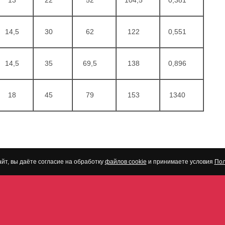
13
22
52
104,5
0,381
14,5
30
62
122
0,551
14,5
35
69,5
138
0,896
18
45
79
153
1340
йт, вы даёте согласие на обработку
файлов cookie
и принимаете условия
Пол