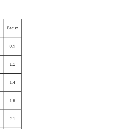
Вес.кг
0.9
1.1
1.4
1.6
2.1