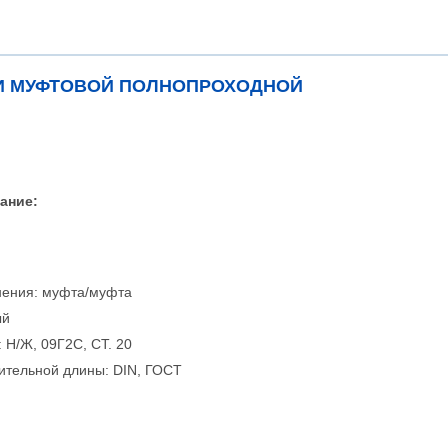
И МУФТОВОЙ ПОЛНОПРОХОДНОЙ
ание:
нения: муфта/муфта
ый
: Н/Ж, 09Г2С, СТ. 20
ительной длины: DIN, ГОСТ