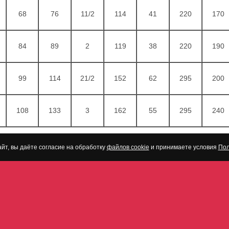
68
76
11/2
114
41
220
170
84
89
2
119
38
220
190
99
114
21/2
152
62
295
200
108
133
3
162
55
295
240
йт, вы даёте согласие на обработку
файлов cookie
и принимаете условия
Пол