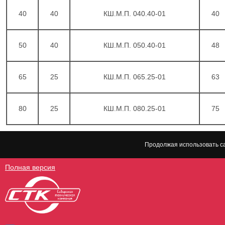
40
40
КШ.М.П. 040.40-01
40
50
40
КШ.М.П. 050.40-01
48
65
25
КШ.М.П. 065.25-01
63
80
25
КШ.М.П. 080.25-01
75
Продолжая использовать са
Полная версия