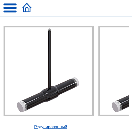
Редуцированный
П