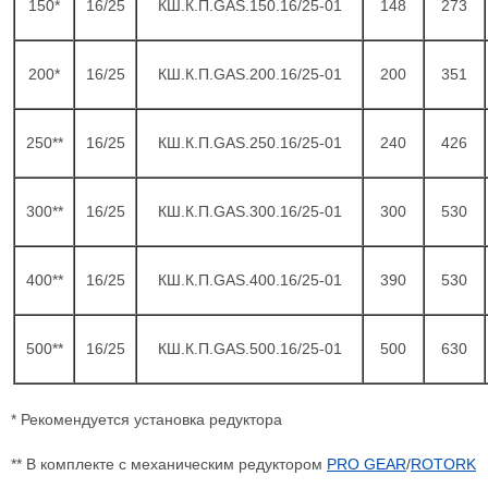
150*
16/25
КШ.К.П.GAS.150.16/25-01
148
273
200*
16/25
КШ.К.П.GAS.200.16/25-01
200
351
250**
16/25
КШ.К.П.GAS.250.16/25-01
240
426
300**
16/25
КШ.К.П.GAS.300.16/25-01
300
530
400**
16/25
КШ.К.П.GAS.400.16/25-01
390
530
500**
16/25
КШ.К.П.GAS.500.16/25-01
500
630
* Рекомендуется установка редуктора
** В комплекте с механическим редуктором
PRO GEAR
/
ROTORK