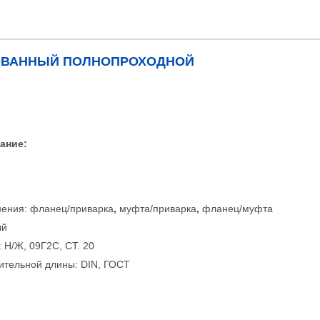
РОВАННЫЙ ПОЛНОПРОХОДНОЙ
ание:
нения: фланец/приварка
,
муфта/приварка
,
фланец/муфта
ый
: Н/Ж, 09Г2С, СТ. 20
ительной длины: DIN, ГОСТ