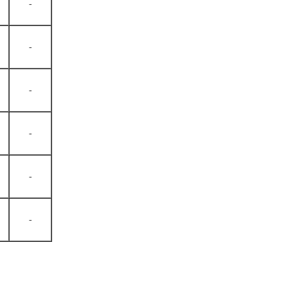
-
-
-
-
-
-