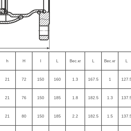
h
H
I
L
Вес.кг
L
Вес.кг
L
21
72
150
160
1.3
167.5
1
127.
21
76
150
185
1.8
182.5
1.3
137.
21
80
150
185
2.2
182.5
1.5
137.