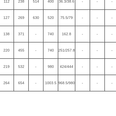
112
238
514
400
36.3/38.6
-
-
-
127
269
630
520
75.5/79
-
-
-
138
371
-
740
162.8
-
-
-
220
455
-
740
251/257.8
-
-
-
219
532
-
980
424/444
-
-
-
264
654
-
1003.5
968.5/980
-
-
-