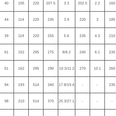
40
105
220
207.5
3.3
202.5
2.2
160
44
114
220
235
3.9
220
3
185
39
119
220
255
5.6
235
4.3
210
61
152
295
275
8/8.2
240
6.1
235
61
162
295
290
10.3/11.2
270
10.1
260
94
193
514
340
17.8/19.4
-
-
235
98
210
514
370
25.3/27.1
-
-
-