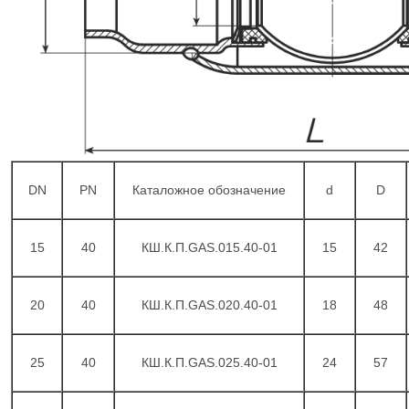
DN
PN
Каталожное обозначение
d
D
15
40
КШ.К.П.GAS.015.40-01
15
42
20
40
КШ.К.П.GAS.020.40-01
18
48
25
40
КШ.К.П.GAS.025.40-01
24
57