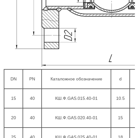
DN
PN
Каталожное обозначение
d
15
40
КШ.Ф.GAS.015.40-01
10.5
20
40
КШ.Ф.GAS.020.40-01
15
1
25
40
КШ.Ф.GAS.025.40-01
18
1