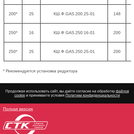
200*
25
КШ.Ф.GAS.200.25-01
148
3
250*
16
КШ.Ф.GAS.250.16-01
200
4
250*
25
КШ.Ф.GAS.250.25-01
200
4
* Рекомендуется установка редуктора
Продолжая использовать сайт, вы даёте согласие на обработку
файлов
cookie
и принимаете условия
Политики конфиденциальности
Полная версия