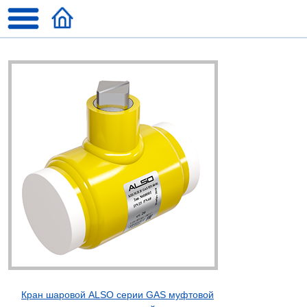
Кран шаровой ALSO серии GAS муфтовой